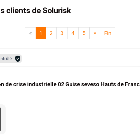
s clients de Solurisk
«
1
2
3
4
5
»
Fin
ntrôlé
n de crise industrielle 02 Guise seveso Hauts de Fran