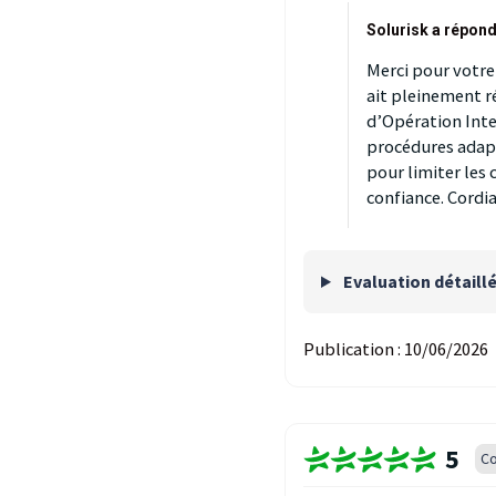
Solurisk a répond
Merci pour votre
ait pleinement r
d’Opération Inter
procédures adapt
pour limiter les
confiance. Cordi
Evaluation détaill
Publication :
10/06/2026
5
Co