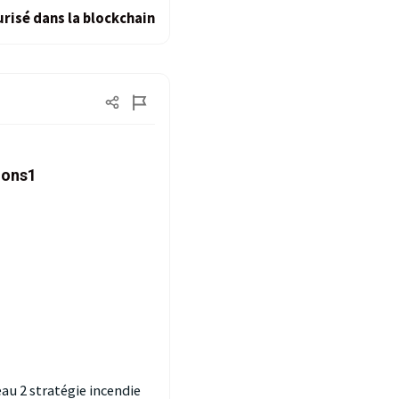
risé dans la blockchain
ions1
au 2 stratégie incendie