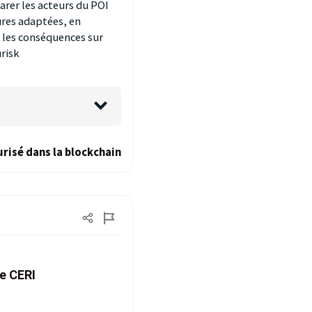
parer les acteurs du POI
ures adaptées, en
r les conséquences sur
urisk
risé dans la blockchain
ce CERI