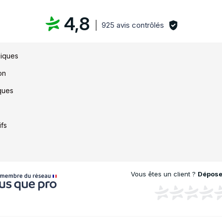
4,8
925 avis contrôlés
iques
on
ques
ifs
Vous êtes un client ?
Déposez