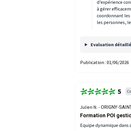
d’expérience cons
à gérer efficacem
coordonnant les 
les personnes, l
Evaluation détaill
Publication :
01/06/2026
5
Co
Julien N. -
ORIGNY-SAINT
Formation POI gestio
Equipe dynamique dans de