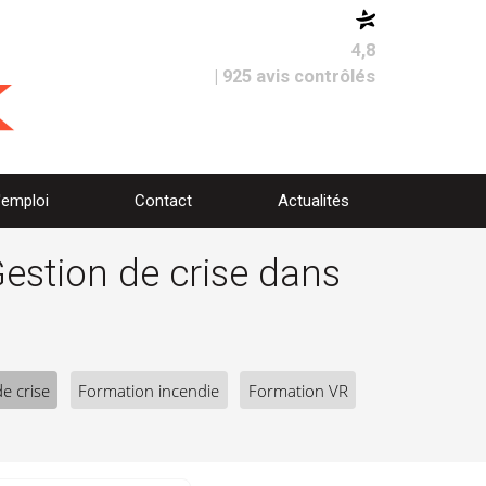
4,8
| 925 avis contrôlés
'emploi
Contact
Actualités
Gestion de crise dans
e crise
Formation incendie
Formation VR